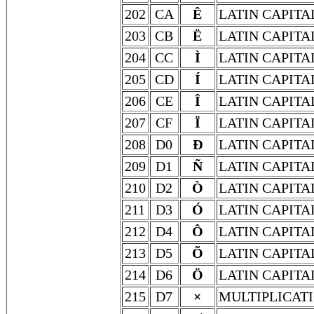
202
CA
Ê
LATIN CAPITA
203
CB
Ë
LATIN CAPITA
204
CC
Ì
LATIN CAPITA
205
CD
Í
LATIN CAPITA
206
CE
Î
LATIN CAPITA
207
CF
Ï
LATIN CAPITA
208
D0
Ð
LATIN CAPITA
209
D1
Ñ
LATIN CAPITA
210
D2
Ò
LATIN CAPITA
211
D3
Ó
LATIN CAPITA
212
D4
Ô
LATIN CAPITA
213
D5
Õ
LATIN CAPITA
214
D6
Ö
LATIN CAPITA
215
D7
×
MULTIPLICATI