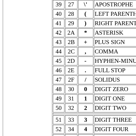
39
27
\'
APOSTROPHE
40
28
(
LEFT PARENTH
41
29
)
RIGHT PAREN
42
2A
*
ASTERISK
43
2B
+
PLUS SIGN
44
2C
,
COMMA
45
2D
-
HYPHEN-MIN
46
2E
.
FULL STOP
47
2F
/
SOLIDUS
48
30
0
DIGIT ZERO
49
31
1
DIGIT ONE
50
32
2
DIGIT TWO
51
33
3
DIGIT THREE
52
34
4
DIGIT FOUR