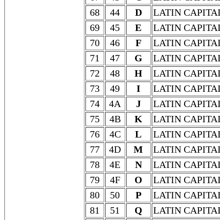
68
44
D
LATIN CAPITA
69
45
E
LATIN CAPITA
70
46
F
LATIN CAPITA
71
47
G
LATIN CAPITA
72
48
H
LATIN CAPITA
73
49
I
LATIN CAPITA
74
4A
J
LATIN CAPITA
75
4B
K
LATIN CAPITA
76
4C
L
LATIN CAPITA
77
4D
M
LATIN CAPITA
78
4E
N
LATIN CAPITA
79
4F
O
LATIN CAPITA
80
50
P
LATIN CAPITA
81
51
Q
LATIN CAPITA