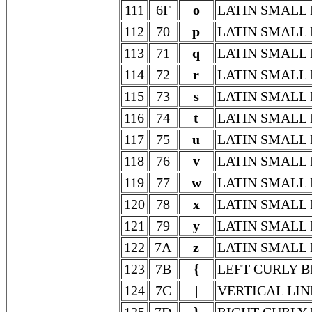
111
6F
o
LATIN SMALL 
112
70
p
LATIN SMALL 
113
71
q
LATIN SMALL 
114
72
r
LATIN SMALL 
115
73
s
LATIN SMALL 
116
74
t
LATIN SMALL 
117
75
u
LATIN SMALL 
118
76
v
LATIN SMALL 
119
77
w
LATIN SMALL
120
78
x
LATIN SMALL 
121
79
y
LATIN SMALL 
122
7A
z
LATIN SMALL 
123
7B
{
LEFT CURLY 
124
7C
|
VERTICAL LIN