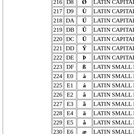
216
D8
Ø
LATIN CAPITA
217
D9
Ù
LATIN CAPITA
218
DA
Ú
LATIN CAPITA
219
DB
Û
LATIN CAPITA
220
DC
Ü
LATIN CAPITA
221
DD
Ý
LATIN CAPITA
222
DE
Þ
LATIN CAPITA
223
DF
ß
LATIN SMALL 
224
E0
à
LATIN SMALL 
225
E1
á
LATIN SMALL 
226
E2
â
LATIN SMALL
227
E3
ã
LATIN SMALL 
228
E4
ä
LATIN SMALL 
229
E5
å
LATIN SMALL 
230
E6
æ
LATIN SMALL 