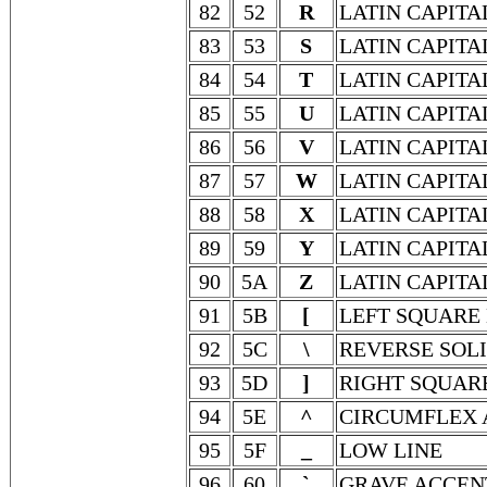
82
52
R
LATIN CAPITA
83
53
S
LATIN CAPITA
84
54
T
LATIN CAPITA
85
55
U
LATIN CAPITA
86
56
V
LATIN CAPITA
87
57
W
LATIN CAPITA
88
58
X
LATIN CAPITA
89
59
Y
LATIN CAPITA
90
5A
Z
LATIN CAPITA
91
5B
[
LEFT SQUARE
92
5C
\
REVERSE SOL
93
5D
]
RIGHT SQUAR
94
5E
^
CIRCUMFLEX 
95
5F
_
LOW LINE
96
60
`
GRAVE ACCEN