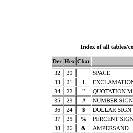
Index of all tables/
Dec
Hex
Char
32
20
SPACE
33
21
!
EXCLAMATIO
34
22
"
QUOTATION 
35
23
#
NUMBER SIGN
36
24
$
DOLLAR SIGN
37
25
%
PERCENT SIG
38
26
&
AMPERSAND