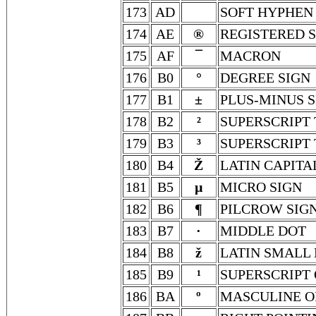
173
AD
SOFT HYPHEN
174
AE
®
REGISTERED 
175
AF
¯
MACRON
176
B0
°
DEGREE SIGN
177
B1
±
PLUS-MINUS S
178
B2
²
SUPERSCRIPT
179
B3
³
SUPERSCRIPT
180
B4
Ž
LATIN CAPITA
181
B5
µ
MICRO SIGN
182
B6
¶
PILCROW SIG
183
B7
·
MIDDLE DOT
184
B8
ž
LATIN SMALL
185
B9
¹
SUPERSCRIPT
186
BA
º
MASCULINE O