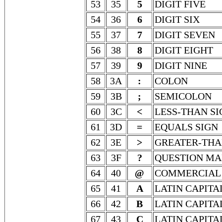
53
35
5
DIGIT FIVE
54
36
6
DIGIT SIX
55
37
7
DIGIT SEVEN
56
38
8
DIGIT EIGHT
57
39
9
DIGIT NINE
58
3A
:
COLON
59
3B
;
SEMICOLON
60
3C
<
LESS-THAN SI
61
3D
=
EQUALS SIGN
62
3E
>
GREATER-THA
63
3F
?
QUESTION M
64
40
@
COMMERCIAL 
65
41
A
LATIN CAPITA
66
42
B
LATIN CAPITA
67
43
C
LATIN CAPITA