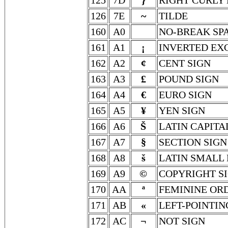
125
7D
}
RIGHT CURLY
126
7E
~
TILDE
160
A0
NO-BREAK SP
161
A1
¡
INVERTED EX
162
A2
¢
CENT SIGN
163
A3
£
POUND SIGN
164
A4
€
EURO SIGN
165
A5
¥
YEN SIGN
166
A6
Š
LATIN CAPITA
167
A7
§
SECTION SIGN
168
A8
š
LATIN SMALL 
169
A9
©
COPYRIGHT S
170
AA
ª
FEMININE OR
171
AB
«
LEFT-POINTI
172
AC
¬
NOT SIGN