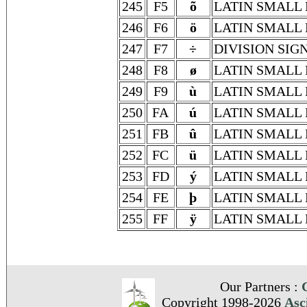
245
F5
õ
LATIN SMALL 
246
F6
ö
LATIN SMALL 
247
F7
÷
DIVISION SIG
248
F8
ø
LATIN SMALL 
249
F9
ù
LATIN SMALL 
250
FA
ú
LATIN SMALL 
251
FB
û
LATIN SMALL
252
FC
ü
LATIN SMALL 
253
FD
ý
LATIN SMALL 
254
FE
þ
LATIN SMALL
255
FF
ÿ
LATIN SMALL 
Our Partners :
Copyright 1998-2026
Asc