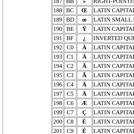
187
BB
»
RIGHT-POINT
188
BC
Œ
LATIN CAPITA
189
BD
œ
LATIN SMALL 
190
BE
Ÿ
LATIN CAPITA
191
BF
¿
INVERTED QU
192
C0
À
LATIN CAPITA
193
C1
Á
LATIN CAPITA
194
C2
Â
LATIN CAPITA
195
C3
Ã
LATIN CAPITA
196
C4
Ä
LATIN CAPITA
197
C5
Å
LATIN CAPITA
198
C6
Æ
LATIN CAPITA
199
C7
Ç
LATIN CAPITA
200
C8
È
LATIN CAPITA
201
C9
É
LATIN CAPITA